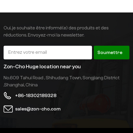
Batterie lithium de
marque en option. Le
mât est en acier importé
d'Allemagne, offrant une
Oui, je souhaite être informé(e) des produits et des
charge plus importante
réductions. Envoyez-moi la newsletter.
en position haute et un
système de mât plus sûr
et plus fiable. Contrôleur
Soumettre
importé standard,
système d'exploitation
Zon-Cho Huge location near you
plus stable. Conception à
No.609 Tahui Road , Shihudang Town, Songjiang District
fourches ciseaux,
nécessitant un canal
,Shanghai, China
plus petit, augmentant
+86-18302189328
ainsi efficacement la
surface d'utilisation de
sales@zon-cho.com
l'entrepôt. Différentes
solutions personnalisées
peuvent également être
proposées selon les